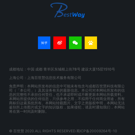
成都地址：中国 成都 青羊区东城根上街78号 建设大厦15层1510号
上海公司：上海百世慧信息技术服务有限公司
免责声明：本网站所发布的信息中可能未有包含与成都百世慧科技有限公
司（「本公司」）及其业务有关的最新信息。本公司对本网站所发布的信
息的完整性不承担任何责任，也不承诺即时或不断更新本网站所载资料。
本网站所提供的任何信息，只供参考之用，不拟用于任何商业用途，所有
商标归达索系统所有。本网站转载图片、文字之类版权申明，本网站无法
鉴别所上传图片或文字的知识版权，如果侵犯，请及时通知我们，本网站
将在第一时间及时删除。
© 百世慧 2020.ALL RIGHTS RESERVED.蜀ICP备20009264号-10