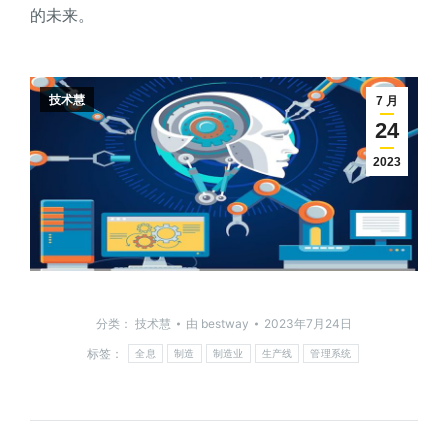
的未来。
技术慧
7 月
24
2023
分类：
技术慧
由
bestway
2023年7月24日
标签：
全息
制造
制造业
生产线
管理系统