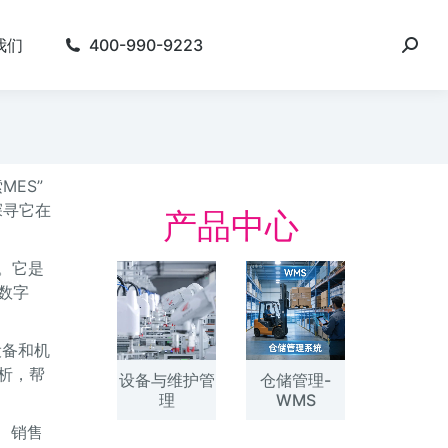
我们
400-990-9223
ES”
探寻它在
产品中心
件。它是
数字
设备和机
析，帮
设备与维护管
仓储管理-
理
WMS
、销售