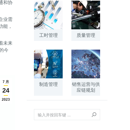
通和协
企业需
功能，
工时管理
质量管理
着未来
的今
7 月
制造管理
销售运营与供
24
应链规划
2023