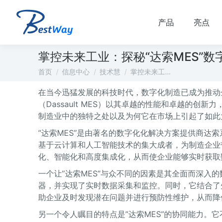
产品
亮点
掌控未来工业：探秘“达索MES”数
您在这里：
首页
信息中心
技术慧
掌控未来工…
在当今迅猛发展的科技时代，数字化制造已成为推动企
（Dassault MES）以其卓越的性能和卓越的创
制造业中的独特之处以及为何它在市场上引起了如此
“达索MES”是由著名的数字化化解决方案提供商达索系统
基于云计算和人工智能技术的集大成者，为制造企业
化、智能化和高度集成化，从而使企业能够实时获取
一个让”达索MES”与众不同的因素是其全面而深入
器，并实现了实时数据采集和监控。同时，它结合了
助企业及时发现潜在问题并进行预防性维护，从而降
另一个令人瞩目的特点是”达索MES”的协同能力。