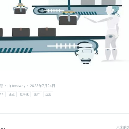
慧
由
bestway
2023年7月24日
ES
企业
数字化
生产
达索
未来的