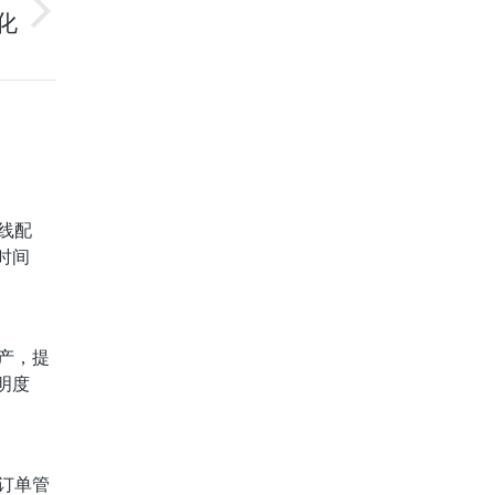
化
线配
时间
产，提
明度
订单管