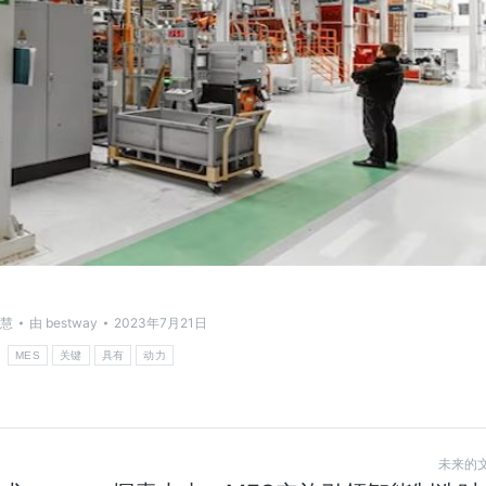
慧
由
bestway
2023年7月21日
：
MES
关键
具有
动力
未来的