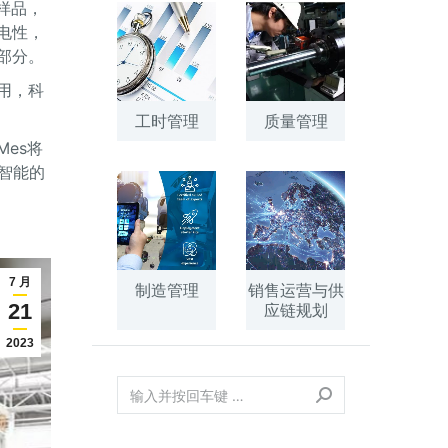
样品，
电性，
部分。
用，科
工时管理
质量管理
es将
智能的
7 月
制造管理
销售运营与供
21
应链规划
2023