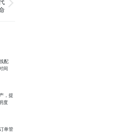
代
命
线配
时间
产，提
明度
订单管