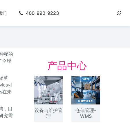
我们
400-990-9223
神秘的
了全球
产品中心
场革
es可
s在未
构，目
设备与维护管
仓储管理-
研究需
理
WMS