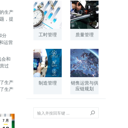
面的生产
题，提
工时管理
质量管理
和分
和运营
机会和
营过
现了生产
制造管理
销售运营与供
应链规划
了生产
7 月