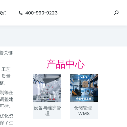
我们
400-990-9223
中起着关键
产品中心
、工艺
、质量
整。
制等任
调整建
可控。
设备与维护管
仓储管理-
理
WMS
，优化资
保了生