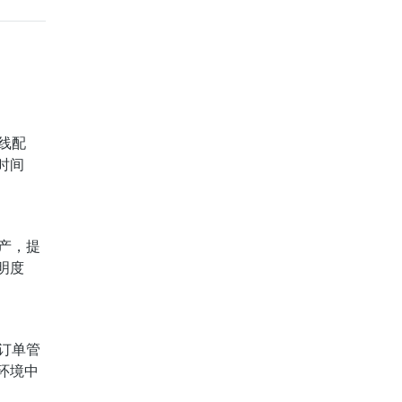
线配
时间
产，提
明度
订单管
环境中