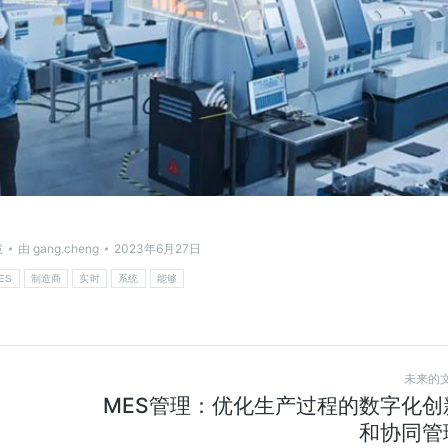
慧
由
gang.cheng
2023年6月27日
ES
制造商
实时
系统
能够
未来的
MES管理：优化生产过程的数字化创
和协同管