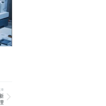
文章
新
理