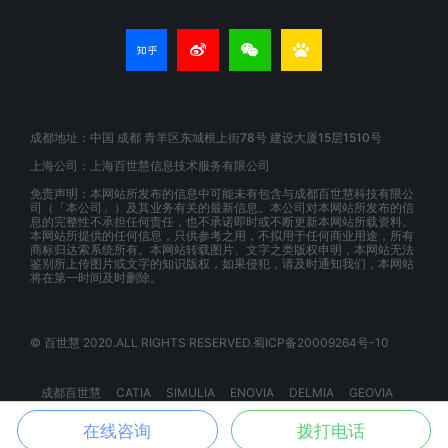
成都地址：中国 成都 青羊区东城根上街78号 建设大厦15层1510号
上海公司：上海百世慧信息技术服务有限公司
免责声明：本网站所发布的信息中可能未有包含与成都百世慧科技有限公
司（「本公司」）及其业务有关的最新信息。本公司对本网站所发布的信
息的完整性不承担任何责任，也不承诺即时或不断更新本网站所载资料。
本网站所提供的任何信息，只供参考之用，不拟用于任何商业用途，所有
商标归达索系统所有。本网站转载图片、文字之类版权申明，本网站无法
鉴别所上传图片或文字的知识版权，如果侵犯，请及时通知我们，本网站
将在第一时间及时删除。
© 百世慧 2020.ALL RIGHTS RESERVED.蜀ICP备20009264号-10
成都百世慧
CATIA
SIMULIA
ENOVIA
DELMIA
GEOVIA
BIOVIA
EXALEAD
3DSPACEX
3DEXPERIENCE
在线咨询
拨打电话