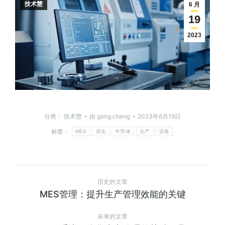
技术慧
6 月
19
2023
分类：
技术慧
由
gang.cheng
2023年6月19日
标签：
MES
优化
半导体
生产
设备
历史的文章
MES管理：提升生产管理效能的关键
未来的文章