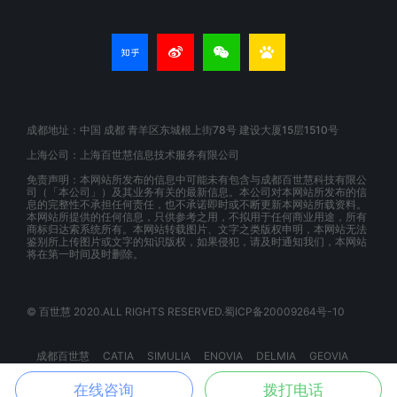
成都地址：中国 成都 青羊区东城根上街78号 建设大厦15层1510号
上海公司：上海百世慧信息技术服务有限公司
免责声明：本网站所发布的信息中可能未有包含与成都百世慧科技有限公
司（「本公司」）及其业务有关的最新信息。本公司对本网站所发布的信
息的完整性不承担任何责任，也不承诺即时或不断更新本网站所载资料。
本网站所提供的任何信息，只供参考之用，不拟用于任何商业用途，所有
商标归达索系统所有。本网站转载图片、文字之类版权申明，本网站无法
鉴别所上传图片或文字的知识版权，如果侵犯，请及时通知我们，本网站
将在第一时间及时删除。
© 百世慧 2020.ALL RIGHTS RESERVED.蜀ICP备20009264号-10
成都百世慧
CATIA
SIMULIA
ENOVIA
DELMIA
GEOVIA
BIOVIA
EXALEAD
3DSPACEX
3DEXPERIENCE
在线咨询
拨打电话